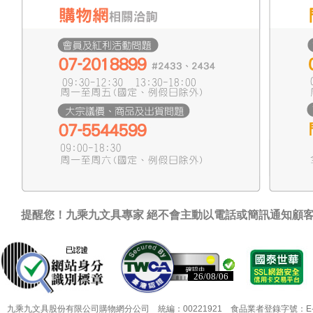
提醒您！九乘九文具專家 絕不會主動以電話或簡訊通知顧
已認證
已認證
九乘九文具股份有限公司購物網分公司 統編：00221921 食品業者登錄字號：E-18349