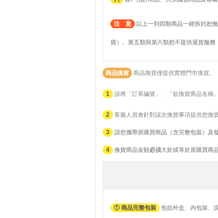
注 意
以上一到四類商品一經拆封恕無
貨）。第五類與第六類恕不提供退貨服務
商品換貨
商品換貨僅提供實體門市換貨。
1
請將「訂單編號」、「欲換貨商品名稱
2
客服人員會針對該次換貨事項提供您換
3
請您攜帶原購買商品（含完整包裝）及
4
換貨商品金額
必須
大於或等於原購買商
① 商品完整包裝
包括外盒、內包裝、