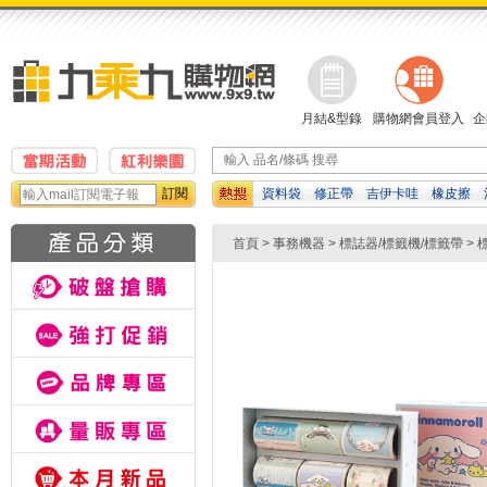
月結&型錄
購物網會員登入
企
訂閱
資料袋
修正帶
吉伊卡哇
橡皮擦
檔案夾
影印紙
計算機
首頁
>
事務機器
>
標誌器/標籤機/標籤帶
>