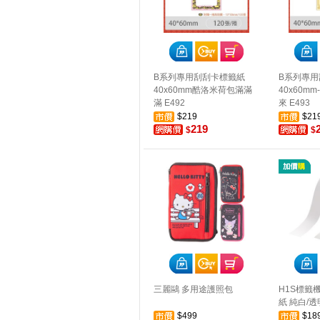
B系列專用刮刮卡標籤紙
B系列專用
40x60mm酷洛米荷包滿滿
40x60m
滿 E492
來 E493
$219
$21
219
$
$
三麗鷗 多用途護照包
H1S標籤
紙 純白/透明
$499
$18