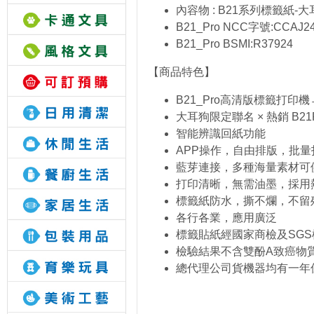
內容物 : B21系列標籤紙-
B21_Pro NCC字號:CCAJ24
B21_Pro BSMI:R37924
【商品特色】
B21_Pro高清版標籤打
大耳狗限定聯名 × 熱銷 B21
智能辨識回紙功能
APP操作，自由排版，批量
藍芽連接，多種海量素材可
打印清晰，無需油墨，採用
標籤紙防水，撕不爛，不留
各行各業，應用廣泛
標籤貼紙經國家商檢及SGS檢驗
檢驗結果不含雙酚A致癌物
總代理公司貨機器均有一年