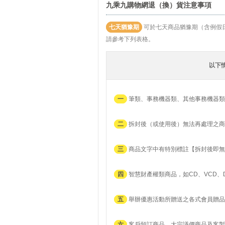
九乘九購物網退（換）貨注意事項
七天猶豫期
可於七天商品猶豫期（含例假
請參考下列表格。
以下
一
筆類、事務機器類、其他事務機器類
二
拆封後（或使用後）無法再處理之商
三
商品文字中有特別標註【拆封後即無
四
智慧財產權類商品，如CD、VCD、
五
舉辦優惠活動所贈送之各式會員贈品
六
客戶預訂商品、大宗議價商品及客製