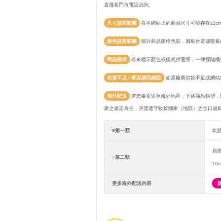
直撥各門市電話洽詢。
尺寸誤差範圍
在本網站上的商品尺寸可能存在±1c
顏色誤差範圍
部分商品圖檔色彩，因每台電腦螢幕
商品樣式
若未標示顏色或樣式供選擇，一律採隨機
供貨不足／商品資訊錯誤
如原廠商供貨不足或網站
海外配送
若您要寄送至海外地區，下述商品類型，
家之規定為主，另需遵守收貨國家（地區）之進口規
≡第一類
氣
易
≡第二類
10
更多海外配送內容