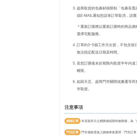
超商取貨的包裹材積限制「包裹長寬高
或E-MAIL通知您該筆訂單取消，
＊重新訂購將以重新訂購時的商品價
選擇宅配服務。
訂單約3~5個工作天出貨，不包含假
無法指定配送日期及時間。
若您訂購後未於期限內取貨半年內達
權限。
如因天災、超商門市關閉或搬遷等而
市取貨。
注意事項
網路訂單
本頁面所示之網購價或限時搶購價，為「
門市訂單
門市價格需進入購物車後選擇「門市訂單