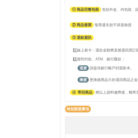
① 商品完整包裝
包括外盒、內包裝、
② 商品發票
發票遺失恕不得退換貨
③
退款資訊
1️⃣線上刷卡：退款金額將直接退回原
2️⃣貨到付款、ATM、銀行匯款：
退貨
請提供銀行帳戶封面影本。
換貨
更換後商品大於退回商品之金
④
寄回商品
將以上資料備齊後，郵寄至
特別留意事項