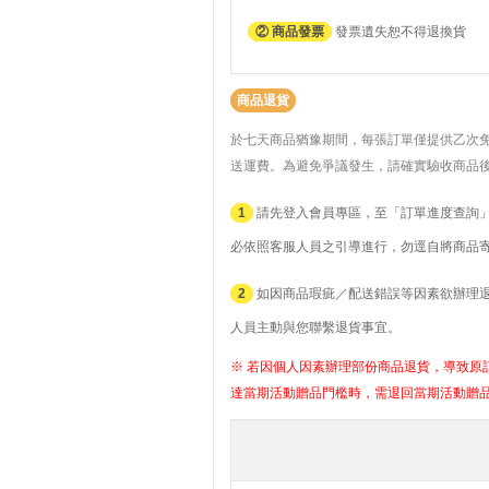
② 商品發票
發票遺失恕不得退換貨
商品退貨
於七天商品猶豫期間，每張訂單僅提供乙次
送運費。
為避免爭議發生，請確實驗收商品
1
請先登入會員專區，至「訂單進度查詢」
必依照客服人員之引導進行，勿逕自將商品
2
如因商品瑕疵／配送錯誤等因素欲辦理退貨者
人員主動與您聯繫退貨事宜。
※ 若因個人因素辦理部份商品退貨，導致原訂
達當期活動贈品門檻時，需退回當期活動贈