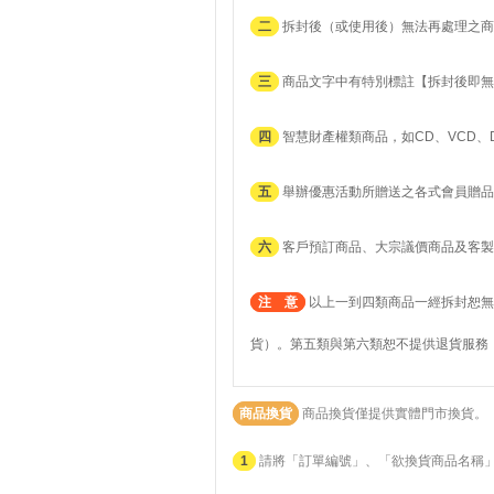
二
拆封後（或使用後）無法再處理之商
三
商品文字中有特別標註【拆封後即無
四
智慧財產權類商品，如CD、VCD、
五
舉辦優惠活動所贈送之各式會員贈品
六
客戶預訂商品、大宗議價商品及客製
注 意
以上一到四類商品一經拆封恕無
貨）。第五類與第六類恕不提供退貨服務
商品換貨
商品換貨僅提供實體門市換貨。
1
請將「訂單編號」、「欲換貨商品名稱