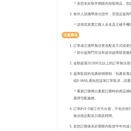
＊若您未於取件期限內領取商品，您
收件人請攜帶身分證件，至指定超商
＊請填寫真實訂購人全名及正確手機
注意事項
訂單成立後即無法更改配送方式或更
＊部分超商門市沒有提供超商取貨服
金額超過20,000元以上的訂單無法
超商取貨的包裹材積限制「包裹長寬高
或E-MAIL通知您該筆訂單取消，
＊重新訂購將以重新訂購時的商品價
選擇宅配服務。
訂單約3~5個工作天出貨，不包含假
無法指定配送日期及時間。
若您訂購後未於期限內取貨半年內達