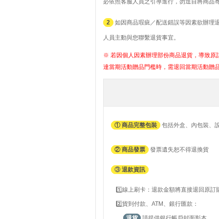
必依照客服人員之引導進行，勿逕自將商品
2
如因商品瑕疵／配送錯誤等因素欲辦理退貨者
人員主動與您聯繫退貨事宜。
※ 若因個人因素辦理部份商品退貨，導致原訂
達當期活動贈品門檻時，需退回當期活動贈
① 商品完整包裝
包括外盒、內包裝、
② 商品發票
發票遺失恕不得退換貨
③
退款資訊
1️⃣線上刷卡：退款金額將直接退回原
2️⃣貨到付款、ATM、銀行匯款：
退貨
請提供銀行帳戶封面影本。