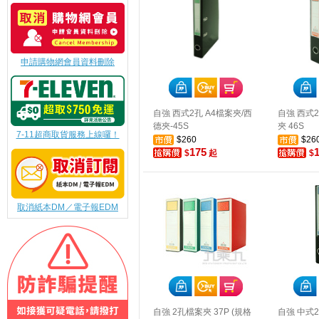
申請購物網會員資料刪除
自強 西式2孔 A4檔案夾/西
自強 西式
德夾-45S
夾 46S
7-11超商取貨服務上線囉！
$260
$26
175
$
起
$
取消紙本DM／電子報EDM
自強 2孔檔案夾 37P (規格
自強 中式