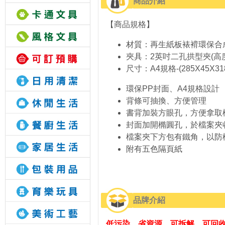
商品介紹
【商品規格】
材質：再生紙板裱褙環保合
夾具：2英吋二孔拱型夾(高度
尺寸：A4規格-(285X45X31
環保PP封面、A4規格設計
背條可抽換、方便管理
書背加裝方眼孔，方便拿取
封面加開橢圓孔，於檔案夾
檔案夾下方包有鐵角，以防
附有五色隔頁紙
品牌介紹
低污染、省資源、可拆解、可回