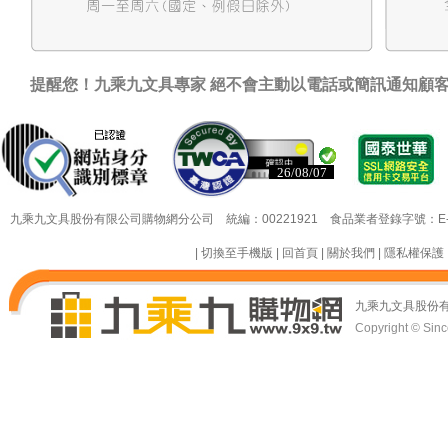
提醒您！九乘九文具專家 絕不會主動以電話或簡訊通知顧
26/08/07
26/08/07
九乘九文具股份有限公司購物網分公司 統編：00221921 食品業者登錄字號：E-18349
|
切換至手機版
|
回首頁
|
關於我們
|
隱私權保護
九乘九文具股份
Copyright © Since