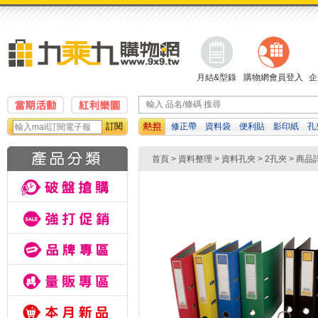
月結&型錄
購物網會員登入
企
訂閱
修正帶
資料袋
便利貼
影印紙
孔
白板筆
橡皮擦
計算機
首頁
>
資料整理
>
資料孔夾
>
2孔夾
> 商品