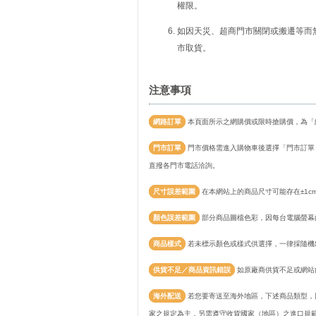
權限。
如因天災、超商門市關閉或搬遷等而
市取貨。
注意事項
網路訂單
本頁面所示之網購價或限時搶購價，為「
門市訂單
門市價格需進入購物車後選擇「門市訂單
直撥各門市電話洽詢。
尺寸誤差範圍
在本網站上的商品尺寸可能存在±1c
顏色誤差範圍
部分商品圖檔色彩，因每台電腦螢幕
商品樣式
若未標示顏色或樣式供選擇，一律採隨機
供貨不足／商品資訊錯誤
如原廠商供貨不足或網站
海外配送
若您要寄送至海外地區，下述商品類型，
家之規定為主，另需遵守收貨國家（地區）之進口規