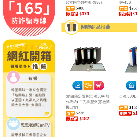
尺寸同立強型號R980)
夾-45S
$480
$26
370
$
$
關聯商品推薦
(網路限定販售)自強60A(無
自強 500
分段紙)-二孔拱型夾(顏色隨
機出貨)
$15
$236
$
182
$