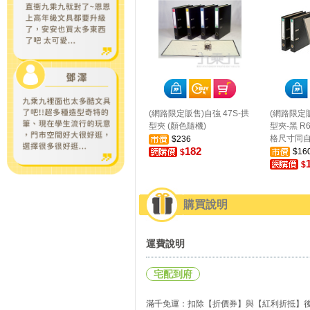
(網路限定販售)自強 47S-拱
(網路限定
型夾 (顏色隨機)
型夾-黑 R
格尺寸同自
$236
182
$16
$
$
購買說明
運費說明
宅配到府
滿千免運：扣除【折價券】與【紅利折抵】後實