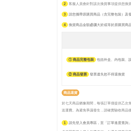
2
客服人員會針對該次換貨事項提供您換
3
請您攜帶原購買商品（含完整包裝）及
4
換貨商品金額
必須
大於或等於原購買商
① 商品完整包裝
包括外盒、內包裝、
② 商品發票
發票遺失恕不得退換貨
商品退貨
於七天商品猶豫期間，每張訂單僅提供乙次
送運費。
為避免爭議發生，請確實驗收商品
1
請先登入會員專區，至「訂單進度查詢」