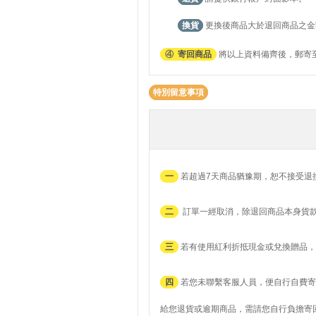
換貨
更換後商品大於退回商品之金
④
寄回商品
將以上資料備齊後，郵寄至
特別留意事項
一
若超過7天商品猶豫期，恕不接受退
二
訂單一經取消，除退回商品本身貨
三
若有使用紅利折抵現金或兌換贈品，
四
若您未聯繫客服人員，便自行自費寄
給您退貨或逾期商品，需請您自行負擔寄