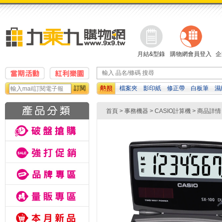
月結&型錄
購物網會員登入
企
訂閱
檔案夾
影印紙
修正帶
白板筆
濕
機
橡皮擦
資料袋
孔夾
首頁
>
事務機器
>
CASIO計算機
> 商品詳情