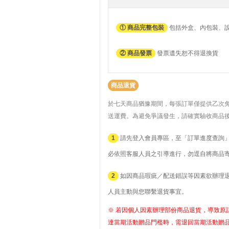
① 商品完整包裝
包括外盒、內包裝、
② 商品發票
發票遺失恕不得退換貨
商品退貨
於七天商品猶豫期間，每張訂單僅提供乙次
送運費。
為避免爭議發生，請確實驗收商品
1
請先登入會員專區，至「訂單進度查詢」
必依照客服人員之引導進行，勿逕自將商品
2
如因商品瑕疵／配送錯誤等因素欲辦理退貨者
人員主動與您聯繫退貨事宜。
※ 若因個人因素辦理部份商品退貨，導致原訂
達當期活動贈品門檻時，需退回當期活動贈