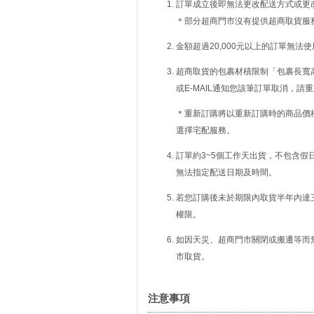
訂單成立後即無法更改配送方式或更
＊部分超商門市沒有提供超商取貨服
金額超過20,000元以上的訂單無法
超商取貨的包裹材積限制「包裹長寬高
或E-MAIL通知您該筆訂單取消，
＊重新訂購將以重新訂購時的商品價
選擇宅配服務。
訂單約3~5個工作天出貨，不包含假
無法指定配送日期及時間。
若您訂購後未於期限內取貨半年內達
權限。
如因天災、超商門市關閉或搬遷等而
市取貨。
注意事項