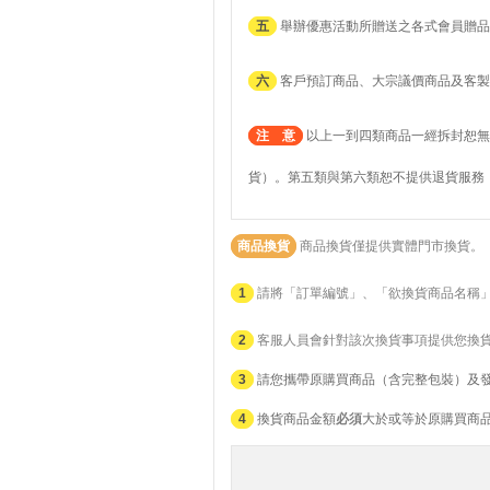
五
舉辦優惠活動所贈送之各式會員贈品
六
客戶預訂商品、大宗議價商品及客製
注 意
以上一到四類商品一經拆封恕無
貨）。第五類與第六類恕不提供退貨服務
商品換貨
商品換貨僅提供實體門市換貨。
1
請將「訂單編號」、「欲換貨商品名稱
2
客服人員會針對該次換貨事項提供您換
3
請您攜帶原購買商品（含完整包裝）及
4
換貨商品金額
必須
大於或等於原購買商