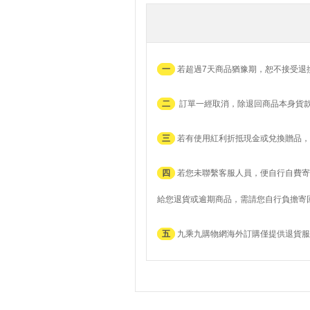
一
若超過7天商品猶豫期，恕不接受退
二
訂單一經取消，除退回商品本身貨
三
若有使用紅利折抵現金或兌換贈品，
四
若您未聯繫客服人員，便自行自費寄
給您退貨或逾期商品，需請您自行負擔寄
五
九乘九購物網海外訂購僅提供退貨服