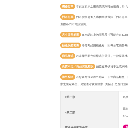
網路訂單
本頁面所示之網購價或限時搶購價，為「
門市訂單
門市價格需進入購物車後選擇「門市訂單
直撥各門市電話洽詢。
尺寸誤差範圍
在本網站上的商品尺寸可能存在±1c
顏色誤差範圍
部分商品圖檔色彩，因每台電腦螢幕
商品樣式
若未標示顏色或樣式供選擇，一律採隨機
供貨不足／商品資訊錯誤
如原廠商供貨不足或網站
海外配送
若您要寄送至海外地區，下述商品類型，
家之規定為主，另需遵守收貨國家（地區）之進口規
≡第一類
氣
易
≡第二類
10
更多海外配送內容