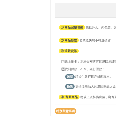
① 商品完整包裝
包括外盒、內包裝、
② 商品發票
發票遺失恕不得退換貨
③
退款資訊
1️⃣線上刷卡：退款金額將直接退回原
2️⃣貨到付款、ATM、銀行匯款：
退貨
請提供銀行帳戶封面影本。
換貨
更換後商品大於退回商品之金
④
寄回商品
將以上資料備齊後，郵寄至
特別留意事項