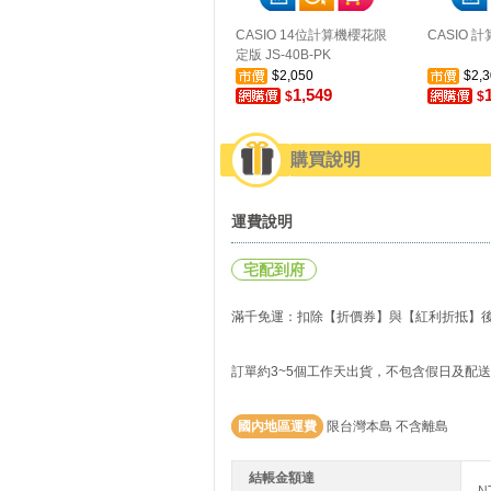
CASIO 14位計算機櫻花限
CASIO 計
定版 JS-40B-PK
$2,050
$2,3
1,549
$
$
購買說明
運費說明
宅配到府
滿千免運：扣除【折價券】與【紅利折抵】後實
訂單約3~5個工作天出貨，不包含假日及配
國內地區運費
限台灣本島 不含離島
結帳金額達
N