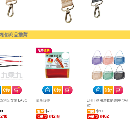
相似商品推薦
識別証背帶 LABC
值星背帶
LIHIT 多用途收納袋(中型橫
式)
99
$70
$600
248
42
462
$
$
起
$