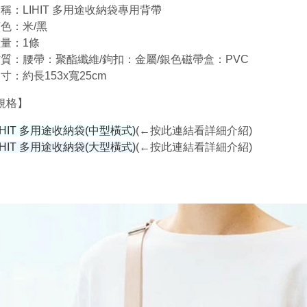
稱：LIHIT 多用途收納袋專用背帶
色：米/黑
量：1條
質：腰帶：聚酯纖維/鉤扣：金屬/銀色磁帶盒：PVC
寸：約長153x寬25cm
規格】
IHIT 多用途收納袋(中型橫式)
(←按此連結看詳細介紹)
IHIT 多用途收納袋(大型橫式)
(←按此連結看詳細介紹)