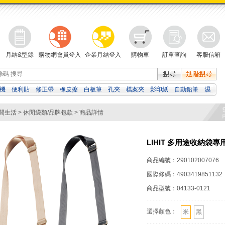
月結&型錄
購物網會員登入
企業月結登入
購物車
訂單查詢
客服信箱
機
便利貼
修正帶
橡皮擦
白板筆
孔夾
檔案夾
影印紙
自動鉛筆
濕
資料袋
吉伊卡哇
閒生活
>
休閒袋類/品牌包款
> 商品詳情
LIHIT 多用途收納袋專
商品編號：
290102007076
國際條碼：
4903419851132
商品型號：
04133-0121
選擇顏色：
米
黑