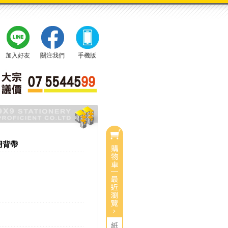
加入好友
關注我們
手機版
用背帶
0
目前有
件商品
總計：
0
$