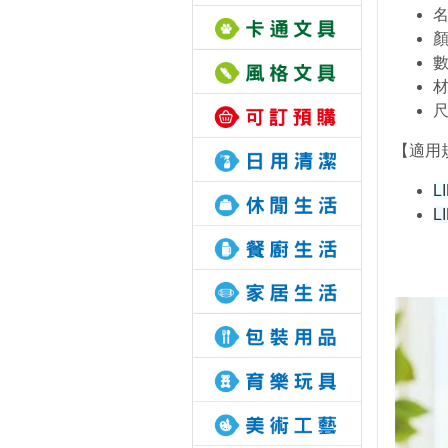
名
顏
數
材
尺
【適用
L
L