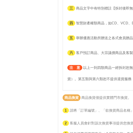
三
商品文字中有特別標註【拆封後即無
四
智慧財產權類商品，如CD、VCD、
五
舉辦優惠活動所贈送之各式會員贈品
六
客戶預訂商品、大宗議價商品及客製
注 意
以上一到四類商品一經拆封恕無
貨）。第五類與第六類恕不提供退貨服務
商品換貨
商品換貨僅提供實體門市換貨。
1
請將「訂單編號」、「欲換貨商品名稱
2
客服人員會針對該次換貨事項提供您換