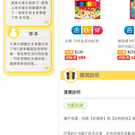
水豚 24色盒裝色鉛筆
施德樓 MS 
油性色鉛12
$130
$25
84
$
$
購買說明
運費說明
宅配到府
滿千免運：扣除【折價券】與【紅利折抵】後實
訂單約3~5個工作天出貨，不包含假日及配