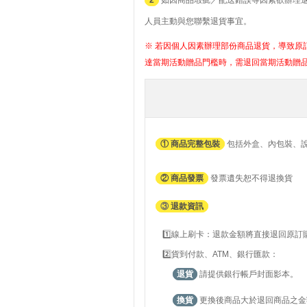
人員主動與您聯繫退貨事宜。
※ 若因個人因素辦理部份商品退貨，導致原訂
達當期活動贈品門檻時，需退回當期活動贈
① 商品完整包裝
包括外盒、內包裝、
② 商品發票
發票遺失恕不得退換貨
③
退款資訊
1️⃣線上刷卡：退款金額將直接退回原
2️⃣貨到付款、ATM、銀行匯款：
退貨
請提供銀行帳戶封面影本。
換貨
更換後商品大於退回商品之金