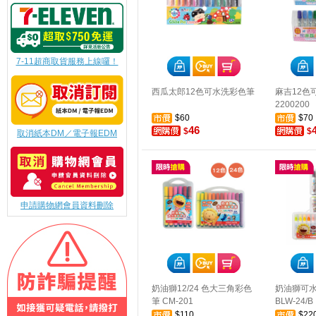
7-11超商取貨服務上線囉！
西瓜太郎12色可水洗彩色筆
麻吉12色
2200200
$60
$70
46
$
$
取消紙本DM／電子報EDM
申請購物網會員資料刪除
奶油獅12/24 色大三角彩色
奶油獅可水
筆 CM-201
BLW-24/B
$110
$22