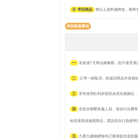
④
寄回商品
將以上資料備齊後，郵寄至
特別留意事項
一
若超過7天商品猶豫期，恕不接受退
二
訂單一經取消，除退回商品本身貨
三
若有使用紅利折抵現金或兌換贈品，
四
若您未聯繫客服人員，便自行自費寄
給您退貨或逾期商品，需請您自行負擔寄
五
九乘九購物網海外訂購僅提供退貨服