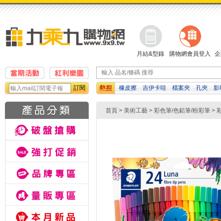
月結&型錄
購物網會員登入
企
訂閱
橡皮擦
吉伊卡哇
檔案夾
孔夾
影
算機
濕紙巾
自動鉛筆
首頁
>
美術工藝
>
彩色筆/色鉛筆/粉彩筆
>