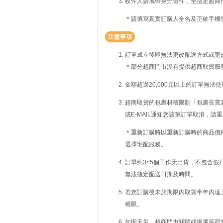
收件人請攜帶身分證件，至指定超商
＊請填寫真實訂購人全名及正確手機
注意事項
訂單成立後即無法更改配送方式或更
＊部分超商門市沒有提供超商取貨服
金額超過20,000元以上的訂單無法
超商取貨的包裹材積限制「包裹長寬高
或E-MAIL通知您該筆訂單取消，
＊重新訂購將以重新訂購時的商品價
選擇宅配服務。
訂單約3~5個工作天出貨，不包含假
無法指定配送日期及時間。
若您訂購後未於期限內取貨半年內達
權限。
如因天災、超商門市關閉或搬遷等而