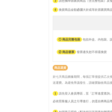
3
請您攜帶原購買商品（含完整包裝）及
4
換貨商品金額
必須
大於或等於原購買商
① 商品完整包裝
包括外盒、內包裝、
② 商品發票
發票遺失恕不得退換貨
商品退貨
於七天商品猶豫期間，每張訂單僅提供乙次
送運費。
為避免爭議發生，請確實驗收商品
1
請先登入會員專區，至「訂單進度查詢」
必依照客服人員之引導進行，勿逕自將商品
2
如因商品瑕疵／配送錯誤等因素欲辦理退貨者