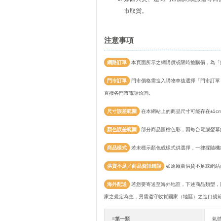
市取貨。
注意事項
網路訂單
本頁面所示之網購價或限時搶購價，為「
門市訂單
門市價格需進入購物車後選擇「門市訂單
直撥各門市電話洽詢。
尺寸誤差範圍
在本網站上的商品尺寸可能存在±1c
顏色誤差範圍
部分商品圖檔色彩，因每台電腦螢幕
商品樣式
若未標示顏色或樣式供選擇，一律採隨機
供貨不足／商品資訊錯誤
如原廠商供貨不足或網站
海外配送
若您要寄送至海外地區，下述商品類型，
家之規定為主，另需遵守收貨國家（地區）之進口規
≡第一類
氣