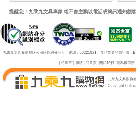
提醒您！九乘九文具專家 絕不會主動以電話或簡訊通知顧
26/08/09
26/08/09
九乘九文具股份有限公司購物網分公司 統編：00221921 食品業者登錄字號：E-18349
|
切換至手機版
|
回首頁
|
關於我們
|
隱私權保護
九乘九文具股份
Copyright © Since