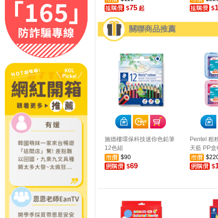
75
$
起
$
關聯商品推薦
施德樓環保科技迷你色鉛筆
Pentel 
12色組
天藍 PP盒G
$90
$22
69
$
$