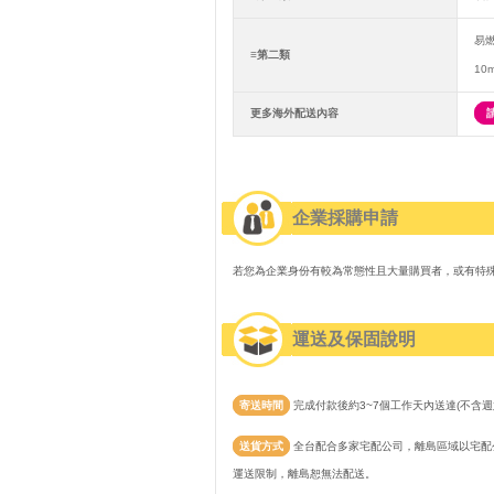
易
≡第二類
10
更多海外配送內容
企業採購申請
若您為企業身份有較為常態性且大量購買者，或有特
運送及保固說明
寄送時間
完成付款後約3~7個工作天內送達(不含週
送貨方式
全台配合多家宅配公司，離島區域以宅配公
運送限制，離島恕無法配送。