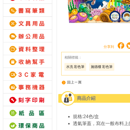
分享到
相關標籤：
水洗 彩色筆
施德樓 彩色筆
商品介紹
規格:24色/盒
透氣筆蓋，寫在一般布料上