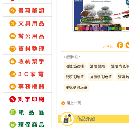
分享到
相關標籤：
油性 施德樓
油性 雙頭
雙頭 彩色
雙頭 彩繪筆
施德樓 彩色筆
雙頭 
施德樓 彩繪筆
商品介紹