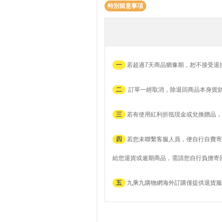
特別留意事項
一
若超過7天商品猶豫期，恕不接受退
二
訂單一經取消，除退回商品本身貨
三
若有使用紅利折抵現金或兌換贈品，
四
若您未聯繫客服人員，便自行自費寄
給您退貨或逾期商品，需請您自行負擔寄
五
九乘九購物網海外訂購僅提供退貨服