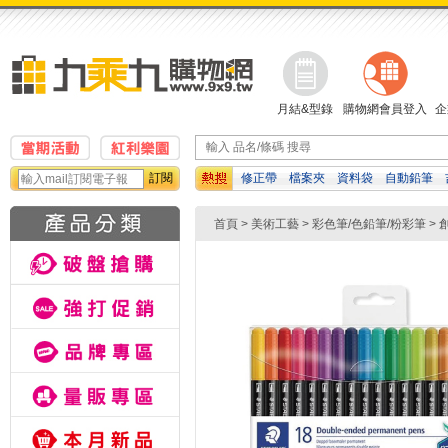
月結&型錄
購物網會員登入
企
訂閱
修正帶
檔案夾
資料袋
自動鉛筆
濕紙巾
便利貼
計算機
首頁
>
美術工藝
>
彩色筆/色鉛筆/粉彩筆
>