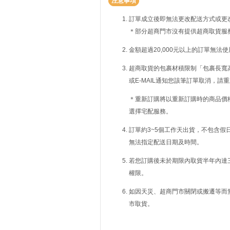
注意事項
訂單成立後即無法更改配送方式或更
＊部分超商門市沒有提供超商取貨服
金額超過20,000元以上的訂單無法
超商取貨的包裹材積限制「包裹長寬高
或E-MAIL通知您該筆訂單取消，
＊重新訂購將以重新訂購時的商品價
選擇宅配服務。
訂單約3~5個工作天出貨，不包含假
無法指定配送日期及時間。
若您訂購後未於期限內取貨半年內達
權限。
如因天災、超商門市關閉或搬遷等而
市取貨。