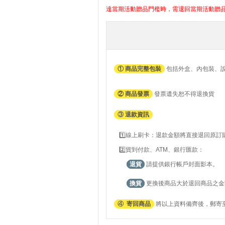
達當期活動贈品門檻時，需退回當期活動贈
① 商品完整包裝
包括外盒、內包裝、
② 商品發票
發票遺失恕不得退換貨
③
退款資訊
1️⃣線上刷卡：退款金額將直接退回原
2️⃣貨到付款、ATM、銀行匯款：
退貨
請提供銀行帳戶封面影本。
換貨
更換後商品大於退回商品之金
④
寄回商品
將以上資料備齊後，郵寄至