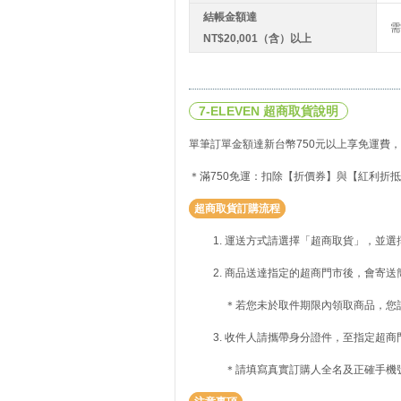
結帳金額達
需
NT$20,001（含）以上
7-ELEVEN 超商取貨說明
單筆訂單金額達新台幣750元以上享免運費，
＊滿750免運：扣除【折價券】與【紅利折抵
超商取貨訂購流程
運送方式請選擇「超商取貨」，並選
商品送達指定的超商門市後，會寄送
＊若您未於取件期限內領取商品，您
收件人請攜帶身分證件，至指定超商
＊請填寫真實訂購人全名及正確手機