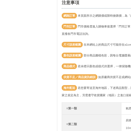
注意事項
網路訂單
本頁面所示之網購價或限時搶購價，為「
門市訂單
門市價格需進入購物車後選擇「門市訂單
直撥各門市電話洽詢。
尺寸誤差範圍
在本網站上的商品尺寸可能存在±1c
顏色誤差範圍
部分商品圖檔色彩，因每台電腦螢幕
商品樣式
若未標示顏色或樣式供選擇，一律採隨機
供貨不足／商品資訊錯誤
如原廠商供貨不足或網站
海外配送
若您要寄送至海外地區，下述商品類型，
家之規定為主，另需遵守收貨國家（地區）之進口規
≡第一類
氣
易
≡第二類
10