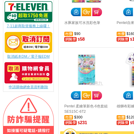
水豚家族可水洗彩色筆
Pentel
7-11超商取貨服務上線囉！
$90
$16
58
$
$
取消紙本DM／電子報EDM
申請購物網會員資料刪除
Pentel 柔繪筆新色-6色套組
雄獅布彩繪筆
SES15C-6T2
$300
$12
231
$
$