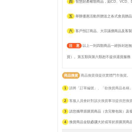
四
智慧財產權類商品，如CD、VCD、
五
舉辦優惠活動所贈送之各式會員贈品
六
客戶預訂商品、大宗議價商品及客製
注 意
以上一到四類商品一經拆封恕無
貨）。第五類與第六類恕不提供退貨服務
商品換貨
商品換貨僅提供實體門市換貨。
1
請將「訂單編號」、「欲換貨商品名稱
2
客服人員會針對該次換貨事項提供您換
3
請您攜帶原購買商品（含完整包裝）及
4
換貨商品金額
必須
大於或等於原購買商