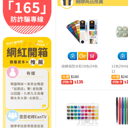
關聯商品推薦
雄獅扇型水彩18色/24色
12色20ml
12
$180
$24
135
$
$