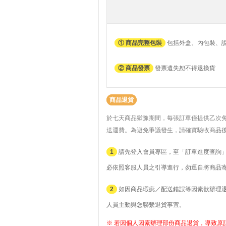
① 商品完整包裝
包括外盒、內包裝、
② 商品發票
發票遺失恕不得退換貨
商品退貨
於七天商品猶豫期間，每張訂單僅提供乙次
送運費。
為避免爭議發生，請確實驗收商品
1
請先登入會員專區，至「訂單進度查詢」
必依照客服人員之引導進行，勿逕自將商品
2
如因商品瑕疵／配送錯誤等因素欲辦理退貨者
人員主動與您聯繫退貨事宜。
※ 若因個人因素辦理部份商品退貨，導致原訂