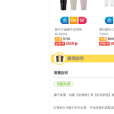
樂司不鏽鋼手提雙飲
樂扣樂扣-
杯-900ml
750ml
$796
$89
519
$
起
$
購買說明
運費說明
宅配到府
滿千免運：扣除【折價券】與【紅利折抵】後實
訂單約3~5個工作天出貨，不包含假日及配