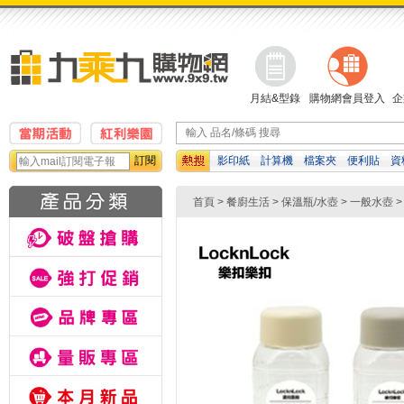
月結&型錄
購物網會員登入
企
訂閱
影印紙
計算機
檔案夾
便利貼
資
吉伊卡哇
濕紙巾
孔夾
首頁
>
餐廚生活
>
保溫瓶/水壺
>
一般水壺
>