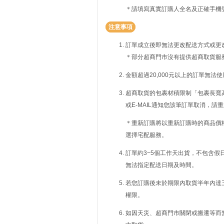
＊請填寫真實訂購人全名及正確手機
注意事項
訂單成立後即無法更改配送方式或更
＊部分超商門市沒有提供超商取貨服
金額超過20,000元以上的訂單無法
超商取貨的包裹材積限制「包裹長寬高
或E-MAIL通知您該筆訂單取消，
＊重新訂購將以重新訂購時的商品價
選擇宅配服務。
訂單約3~5個工作天出貨，不包含假
無法指定配送日期及時間。
若您訂購後未於期限內取貨半年內達
權限。
如因天災、超商門市關閉或搬遷等而