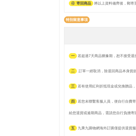
④
寄回商品
將以上資料備齊後，郵寄至
特別留意事項
一
若超過7天商品猶豫期，恕不接受退
二
訂單一經取消，除退回商品本身貨
三
若有使用紅利折抵現金或兌換贈品，
四
若您未聯繫客服人員，便自行自費寄
給您退貨或逾期商品，需請您自行負擔寄
五
九乘九購物網海外訂購僅提供退貨服