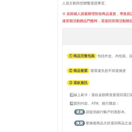
人員主動與您聯繫退貨事宜。
※ 若因個人因素辦理部份商品退貨，導致原訂
達當期活動贈品門檻時，需退回當期活動贈
① 商品完整包裝
包括外盒、內包裝、
② 商品發票
發票遺失恕不得退換貨
③
退款資訊
1️⃣線上刷卡：退款金額將直接退回原
2️⃣貨到付款、ATM、銀行匯款：
退貨
請提供銀行帳戶封面影本。
換貨
更換後商品大於退回商品之金