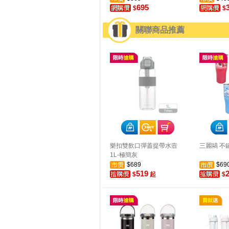
695
$
$
關聯商品推薦
樂扣雙飲口彈蓋提帶水壼
三麗鷗 不鏽
1L-極簡灰
$689
$69
519
$
起
$