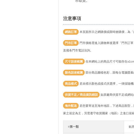
市取貨。
注意事項
網路訂單
本頁面所示之網購價或限時搶購價，為「
門市訂單
門市價格需進入購物車後選擇「門市訂單
直撥各門市電話洽詢。
尺寸誤差範圍
在本網站上的商品尺寸可能存在±1c
顏色誤差範圍
部分商品圖檔色彩，因每台電腦螢幕
商品樣式
若未標示顏色或樣式供選擇，一律採隨機
供貨不足／商品資訊錯誤
如原廠商供貨不足或網站
海外配送
若您要寄送至海外地區，下述商品類型，
家之規定為主，另需遵守收貨國家（地區）之進口規
≡第一類
氣