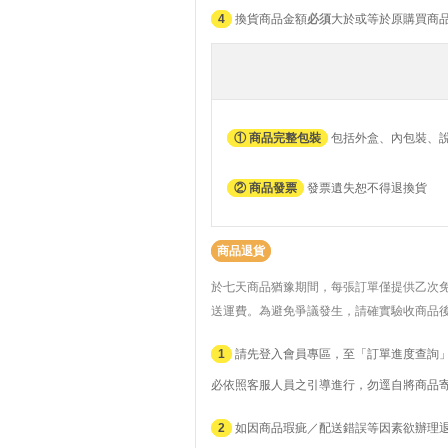
4
換貨商品金額
必須
大於或等於原購買商
① 商品完整包裝
包括外盒、內包裝、
② 商品發票
發票遺失恕不得退換貨
商品退貨
於七天商品猶豫期間，每張訂單僅提供乙次
送運費。
為避免爭議發生，請確實驗收商品
1
請先登入會員專區，至「訂單進度查詢」
必依照客服人員之引導進行，勿逕自將商品
2
如因商品瑕疵／配送錯誤等因素欲辦理退貨者