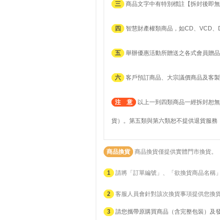
三
商品文字中有特別標註【拆封後即無
四
智慧財產權類商品，如CD、VCD、
五
舉辦優惠活動所贈送之各式會員贈品
六
客戶預訂商品、大宗議價商品及客製
注 意
以上一到四類商品一經拆封恕無
貨）。第五類與第六類恕不提供退貨服務
商品換貨
商品換貨僅提供實體門市換貨。
1
請將「訂單編號」、「欲換貨商品名稱
2
客服人員會針對該次換貨事項提供您換
3
請您攜帶原購買商品（含完整包裝）及