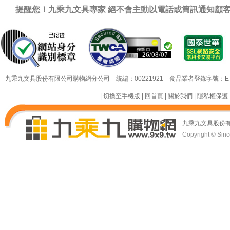
提醒您！九乘九文具專家 絕不會主動以電話或簡訊通知顧
已認證
已認證
九乘九文具股份有限公司購物網分公司 統編：00221921 食品業者登錄字號：E-18349
|
切換至手機版
|
回首頁
|
關於我們
|
隱私權保護
九乘九文具股份
Copyright © Since