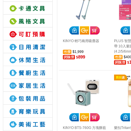
KINYO 輕巧兩用吸塵器
PLUS 
帶 10入
(4.2/5/6m
$1,999
899
$40
$
$
KINYO BTS-760G 方塊酥藍
樂扣Trit