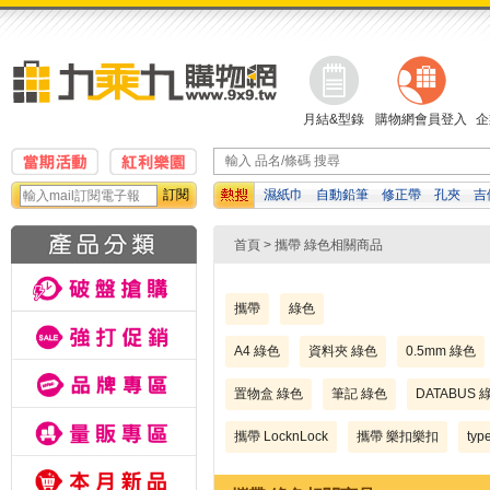
月結&型錄
購物網會員登入
企
訂閱
濕紙巾
自動鉛筆
修正帶
孔夾
吉
檔案夾
計算機
影印紙
首頁
> 攜帶 綠色相關商品
攜帶
綠色
A4 綠色
資料夾 綠色
0.5mm 綠色
置物盒 綠色
筆記 綠色
DATABUS 
攜帶 LocknLock
攜帶 樂扣樂扣
typ