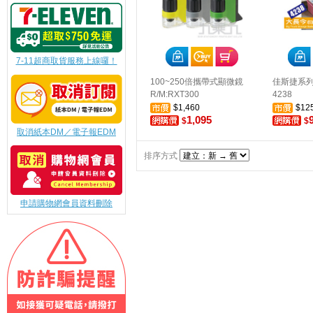
7-11超商取貨服務上線囉！
100~250倍攜帶式顯微鏡
佳斯捷系列
R/M:RXT300
4238
$1,460
$12
1,095
$
$
取消紙本DM／電子報EDM
排序方式
申請購物網會員資料刪除