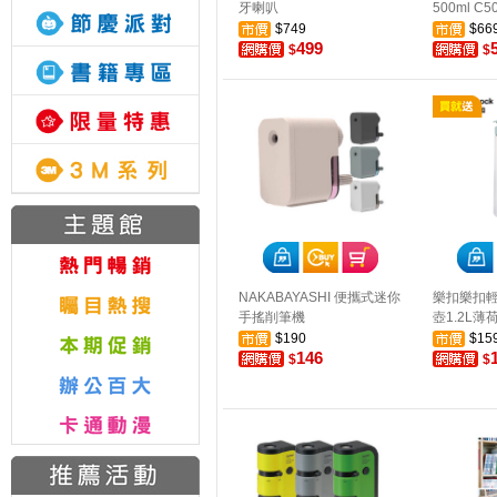
牙喇叭
500ml C5
$749
$66
499
$
$
NAKABAYASHI 便攜式迷你
樂扣樂扣輕
手搖削筆機
壺1.2L薄
$190
$15
146
$
$