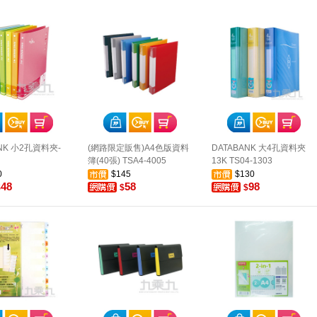
NK 小2孔資料夾-
(網路限定販售)A4色版資料
DATABANK 大4孔資料夾
簿(40張) TSA4-4005
13K TS04-1303
0
$145
$130
48
58
98
$
$
$