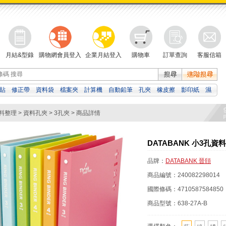
月結&型錄
購物網會員登入
企業月結登入
購物車
訂單查詢
客服信箱
貼
修正帶
資料袋
檔案夾
計算機
自動鉛筆
孔夾
橡皮擦
影印紙
濕
白板筆
吉伊卡哇
料整理
>
資料孔夾
>
3孔夾
> 商品詳情
DATABANK 小3孔資料夾
品牌：
DATABANK 晉頎
商品編號：
240082298014
國際條碼：
4710587584850
商品型號：
638-27A-B