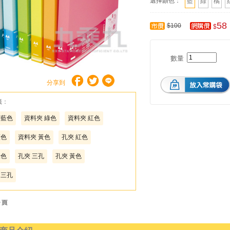
選擇顏色：
藍
綠
橘
58
$100
$
數量
分享到
籤：
 藍色
資料夾 綠色
資料夾 紅色
藍色
資料夾 黃色
孔夾 紅色
綠色
孔夾 三孔
孔夾 黃色
 三孔