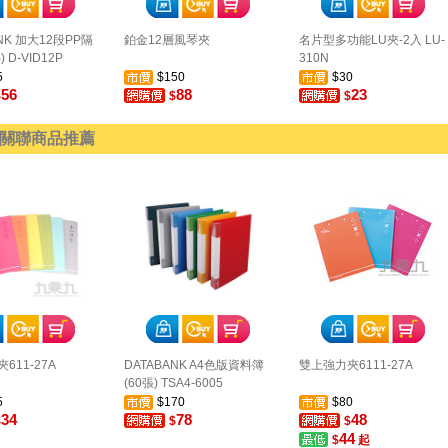
NK 加大12段PP隔
鉑金12層風琴夾
名片型多功能LU夾-2入 LU-
 D-VID12P
310N
5
$150
$30
56
88
23
$
$
$
關聯商品推薦
611-27A
DATABANK A4色版資料簿
雙上強力夾6111-27A
(60張) TSA4-6005
5
$170
$80
34
78
48
$
$
$
44
$
起