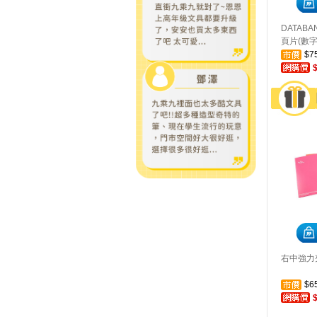
DATABA
頁片(數字)
$7
右中強力夾
$6