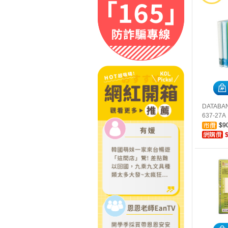
DATABA
637-27A
$9