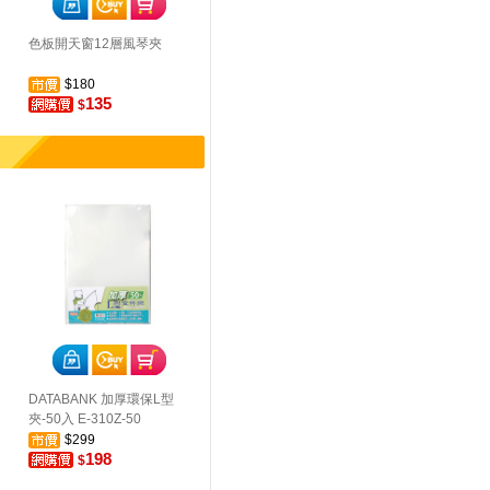
色板開天窗12層風琴夾
$180
135
$
DATABANK 加厚環保L型
夾-50入 E-310Z-50
$299
198
$