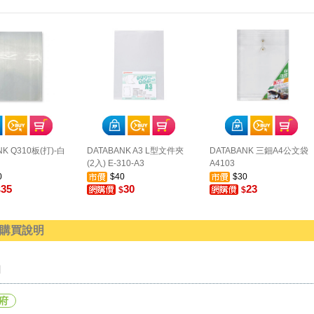
NK Q310板(打)-白
DATABANK A3 L型文件夾
DATABANK 三鈿A4公文袋
(2入) E-310-A3
A4103
0
$40
$30
35
30
23
$
$
$
購買說明
明
府